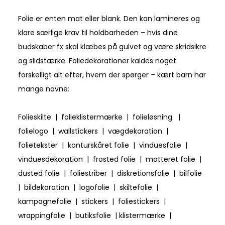
Folie er enten mat eller blank. Den kan lamineres og
klare særlige krav til holdbarheden – hvis dine
budskaber fx skal klæbes på gulvet og være skridsikre
og slidstærke. Foliedekorationer kaldes noget
forskelligt alt efter, hvem der spørger – kært barn har
mange navne:
Folieskilte | folieklistermærke | folieløsning |
folielogo | wallstickers | vægdekoration |
folietekster | konturskåret folie | vinduesfolie |
vinduesdekoration | frosted folie | matteret folie |
dusted folie | foliestriber | diskretionsfolie | bilfolie
| bildekoration | logofolie | skiltefolie |
kampagnefolie | stickers | foliestickers |
wrappingfolie | butiksfolie | klistermærke |