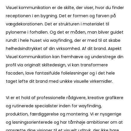
Visuel kommunikation er de skilte, der viser, hvor du finder
receptionen i en bygning. Det er formen og farven på
vægdekorationen. Det er strukturen i materialet til
pylonerne i forhallen. Og det er måden, man bliver guidet
rundt i hele huset via wayfinding, der er med til at skabe
helhedsindtrykket af din virksomhed. Af dit brand. Aspekt
Visuel Kommunikation kan fremhæve og understrege din
profil via originalt skiltedesign, vi kan transformere
facaden, lave fantasifulde folieløsninger og i det hele
taget løfte dit brand med unikke visuelle virkemidler.
Vi er et hold af professionelle rådgivere, kreative grafikere
og rutinerede specialister inden for wayfinding,
produktion, færdiggørelse og montering. Vi er nysgerrige
og løsningsorienterede og har tårnhøje ambitioner om at
omsætte dine visioner til et visuelt udtryk, der ikke bare